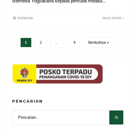
Istimewa Yogyakarta kepada pemuda melalui
...
01/29/2026
READ MORE
1
2
…
9
Berikutnya »
PENCARIAN