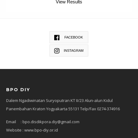
View Results
FACEBOOK
INSTAGRAM
BPO DIY
Dalem Ngadiwinatan Suryoputran KT II/23 Alun-alun Kidul
Panembahan Kraton Yogyakarta 55131 Telp/Fax 0274-374916
Email : bpo.disdikpora.diy@gmail.com
Website : www.bpo-diy.or.id