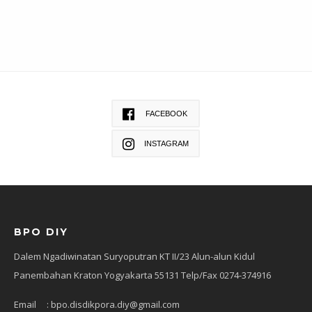
FACEBOOK
INSTAGRAM
BPO DIY
Dalem Ngadiwinatan Suryoputran KT II/23 Alun-alun Kidul
Panembahan Kraton Yogyakarta 55131 Telp/Fax 0274-374916
Email : bpo.disdikpora.diy@gmail.com