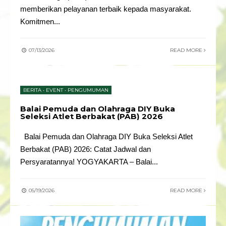
memberikan pelayanan terbaik kepada masyarakat.
Komitmen
...
07/13/2026
READ MORE
BERITA
•
EVENT
•
PENGUMUMAN
Balai Pemuda dan Olahraga DIY Buka
Seleksi Atlet Berbakat (PAB) 2026
Balai Pemuda dan Olahraga DIY Buka Seleksi Atlet
Berbakat (PAB) 2026: Catat Jadwal dan
Persyaratannya! YOGYAKARTA – Balai
...
05/19/2026
READ MORE