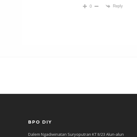
Reply
0
BPO DIY
Dalem Ngadiwinatan Suryoputran KT II/23 Alun-alun