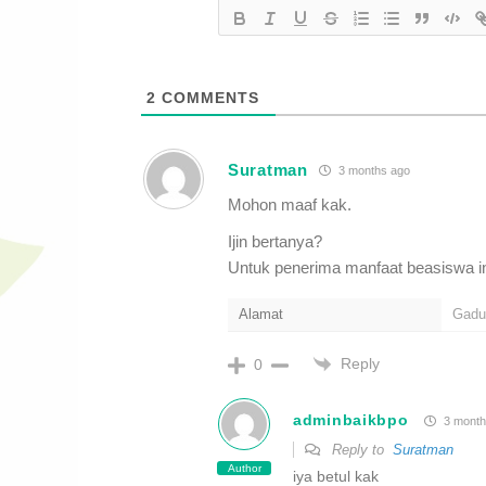
2
COMMENTS
Suratman
3 months ago
Mohon maaf kak.
Ijin bertanya?
Untuk penerima manfaat beasiswa in
Alamat
Gadun
Reply
0
adminbaikbpo
3 month
Reply to
Suratman
Author
iya betul kak