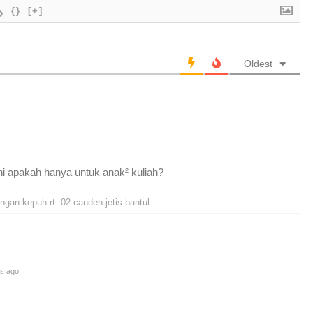
{}
[+]
Oldest
i apakah hanya untuk anak² kuliah?
gan kepuh rt. 02 canden jetis bantul
s ago