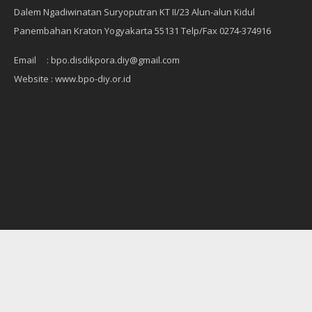
Dalem Ngadiwinatan Suryoputran KT II/23 Alun-alun Kidul
Panembahan Kraton Yogyakarta 55131 Telp/Fax 0274-374916
Email : bpo.disdikpora.diy@gmail.com
Website : www.bpo-diy.or.id