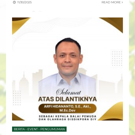
11/30/2025
READ MORE
BERITA
•
EVENT
•
PENGUMUMAN