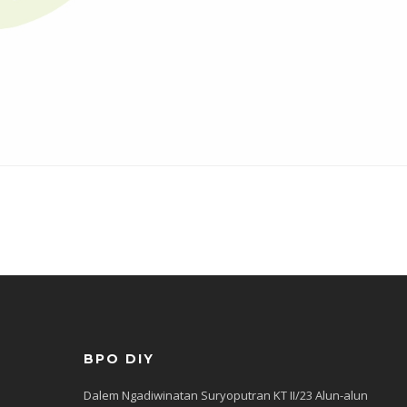
BPO DIY
Dalem Ngadiwinatan Suryoputran KT II/23 Alun-alun