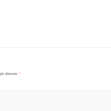
ib ditandai
*